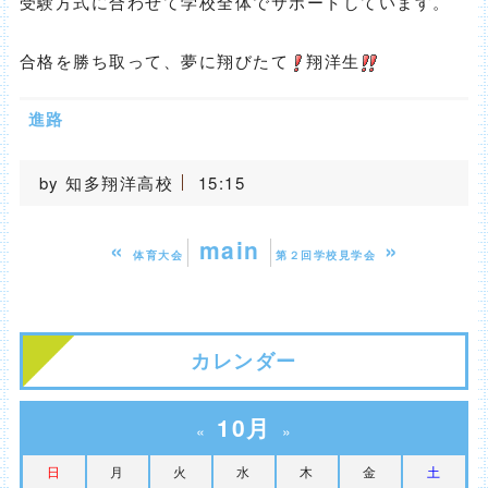
受験方式に合わせて学校全体でサポートしています。
合格を勝ち取って、夢に翔びたて
翔洋生
進路
by
知多翔洋高校
15:15
«
main
»
体育大会
第２回学校見学会
カレンダー
10月
«
»
日
月
火
水
木
金
土