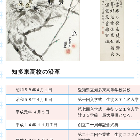
知多東高校の沿革
昭和５８年４月１日
愛知県立知多東高等学校開校
昭和５８年４月５日
第一回入学式 生徒３７４名入学
第七回入学式 生徒５２１名入学
平成元年 ４月５日
計３５学級 最大規模となる。
平成１４年 １１月７日
創立二十周年記念式典
第二十二回卒業式 生徒２２２名