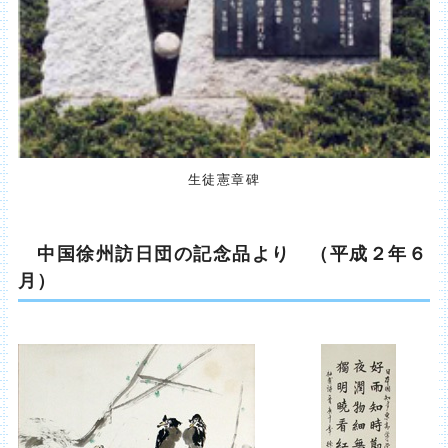
生徒憲章碑
中国徐州訪日団の記念品より （平成２年６
月）