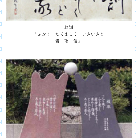
校訓
「ふかく たくましく いきいきと
愛 敬 信」