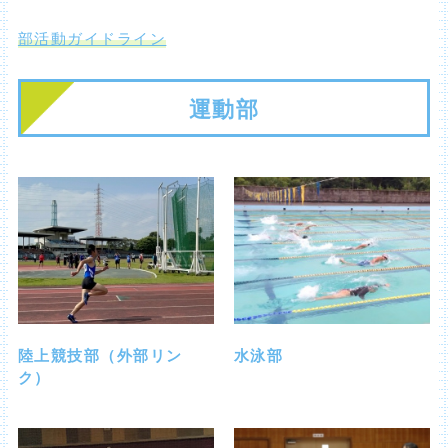
部活動ガイドライン
運動部
陸上競技部（外部リン
水泳部
ク）