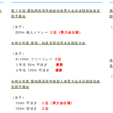
支
第７８回 愛知県高等学校総合体育大会水泳競技知多支
部予選会
（女子）
200m 個人メドレー
２位（県大会出場）
令和６年度 尾張・知多支部合同水泳競技大会
4
（女子）
4×100m フリーリレー
３位
１年生 50m 平泳ぎ
優勝
２年生 100m 平泳ぎ
優勝
令和６年度 愛知県高等学校新人体育大会水泳競技知多
支部予選会
（女子）
100m 平泳ぎ
１位（県大会出場）
4
100m 背泳ぎ
２位