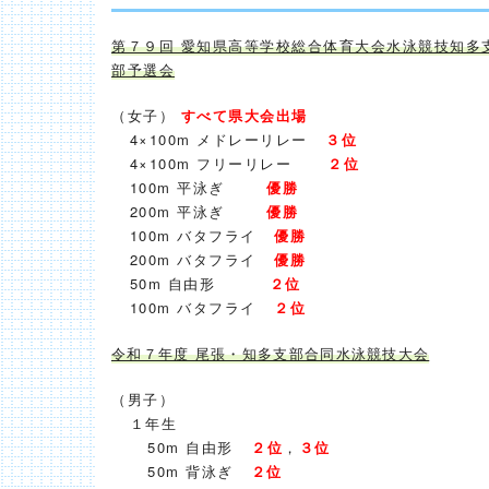
第７９回 愛知県高等学校総合体育大会水泳競技知多
部予選会
（女子）
すべて県大会出場
4×100m メドレーリレー
３位
4×100m フリーリレー
２位
100m 平泳ぎ
優勝
200m 平泳ぎ
優勝
100m バタフライ
優勝
200m バタフライ
優勝
50m 自由形
２位
100m バタフライ
２位
令和７年度 尾張・知多支部合同水泳競技大会
（男子）
１年生
50m 自由形
２位
，
３位
50m 背泳ぎ
２位