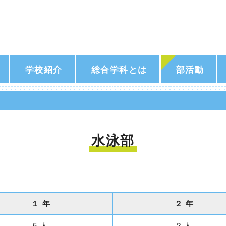
学校紹介
総合学科とは
部活動
水泳部
１ 年
２ 年
5 人
2 人