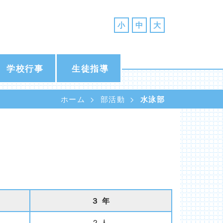
小
中
大
学校行事
生徒指導
ホーム
部活動
水泳部
３ 年
2 人