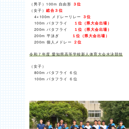
（男子）100m 自由形
３位
（女子）
総合３位
4×100m メドレーリレー
３
位
100m バタフライ
１位（県大会出場）
200m バタフライ
１位（県大会出場）
200m 平泳ぎ
１位（県大会出場）
200m 個人メドレー
２位
令和７年度 愛知県高等学校新人体育大会水泳競技
（女子）
800m バタフライ ６位
100m バタフライ ６位