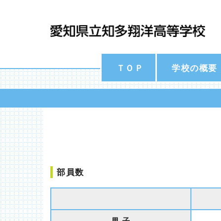
ＴＯＰ
学校の概要
部員数
男 子