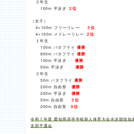
２年生
100m 平泳ぎ
２位
（女子）
4×100m フリーリレー
３位
4×100m メドレーリレー
２位
１年生
100m バタフライ
優勝
800m バタフライ
優勝
100m 平泳ぎ
優勝
50m 平泳ぎ
優勝
２年生
50m バタフライ
優勝
200m 自由形
優勝
200m 平泳ぎ
優勝
50m 自由形
３位
200m 自由形
３位
令和７年度 愛知県高等学校新人体育大会水泳競技知
支部予選会