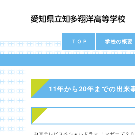
ＴＯＰ
学校の概要
11年から20年までの出来
中京テレビスペシャルドラマ 「マザーズ２０