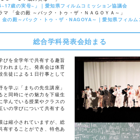
5~17歳の実母~」｜愛知県フィルムコミッション協議会
ラマ 「金の殿 ～バック・トゥ・ザ・ＮＡＧＯＹＡ～」
マ 金の殿～バック・トゥ・ザ・NAGOYA～｜愛知県フィル
総合学科発表会始まる
学びを全学年で共有する趣旨
行われました。発表会は体育
校生徒による１日行事として
野を学ぶ「まちの先生講座」
ると同時にその魅力を下級生
に学んでいる授業やクラスの
互いの学びについて共有する
模は縮小されていますが、総
共有することができ、特色あ