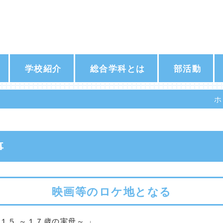
学校紹介
総合学科とは
部活動
ホ
事
映画等のロケ地となる
１５ ～１７歳の実母～ 」