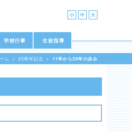
小
中
大
学校行事
生徒指導
ーム
20周年記念
11年から20年の歩み