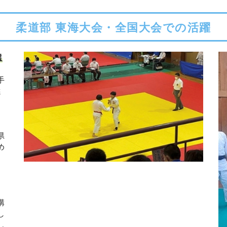
柔道部 東海大会・全国大会での活躍
選
手
選
県
め
、
講
し
し