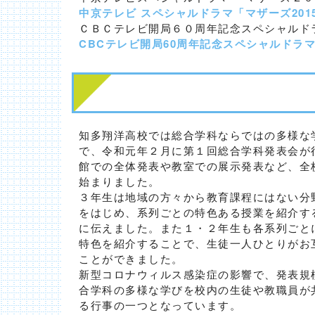
中京テレビ スペシャルドラマ「マザーズ201
ＣＢＣテレビ開局６０周年記念スペシャルド
CBCテレビ開局60周年記念スペシャルドラ
知多翔洋高校では総合学科ならではの多様な
で、令和元年２月に第１回総合学科発表会が
館での全体発表や教室での展示発表など、全
始まりました。
３年生は地域の方々から教育課程にはない分
をはじめ、系列ごとの特色ある授業を紹介す
に伝えました。また１・２年生も各系列ごと
特色を紹介することで、生徒一人ひとりがお
ことができました。
新型コロナウィルス感染症の影響で、発表規
合学科の多様な学びを校内の生徒や教職員が
る行事の一つとなっています。