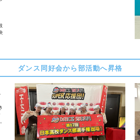
岐
決
ダンス同好会から部活動へ昇格
タ
い
き
ン
。