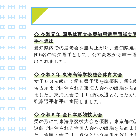
◇ 令和元年 国民体育大会愛知県選手団補欠
手へ選出
愛知県内での選考会を勝ち上がり、愛知県選
団5名の補欠選手として、公立高校から唯一
出されました。
◇ 令和２年 東海高等学校総合体育大会
女子６３㎏級にて愛知県予選を準優勝。愛知
名古屋市で開催される東海大会への出場を決
ました。東海大会では１回戦敗退となったが
強豪選手相手に奮闘しました。
◇ 令和６年 全日本形競技大会
柔の形にて東海形競技大会を優勝。東京都の
道館で開催される全国大会への出場を決めま
た。全国大会では、６位という結果を残しま