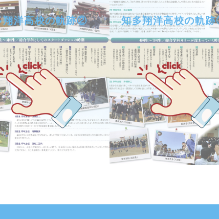
多翔洋高校の軌跡②
知多翔洋高校の軌跡