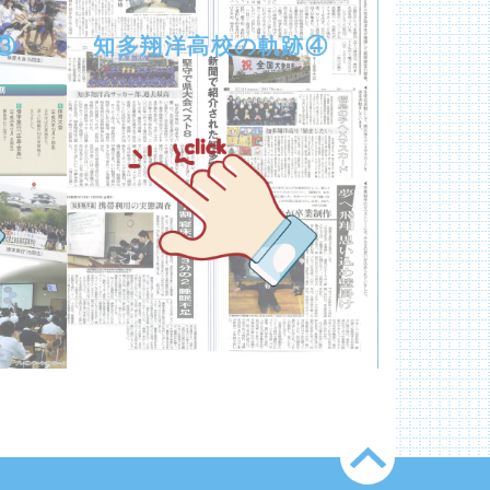
③
知多翔洋高校の軌跡④