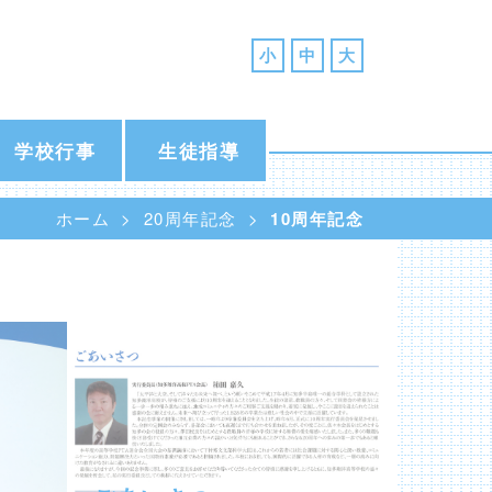
小
中
大
学校行事
生徒指導
ホーム
20周年記念
10周年記念