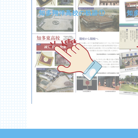
知多翔洋高校の軌跡①
知