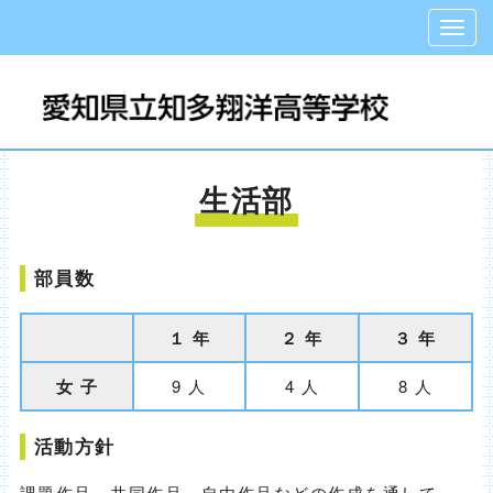
生活部
部員数
１ 年
２ 年
３ 年
女 子
9 人
4 人
8 人
活動方針
課題作品、共同作品、自由作品などの作成を通して、