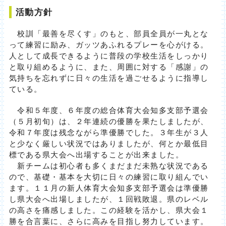
活動方針
校訓「最善を尽くす」のもと、部員全員が一丸とな
って練習に励み、ガッツあふれるプレーを心がける。
人として成長できるように普段の学校生活をしっかり
と取り組めるように、また、周囲に対する「感謝」の
気持ちを忘れずに日々の生活を過ごせるように指導し
ている。
令和５年度、６年度の総合体育大会知多支部予選会
（５月初旬）は、２年連続の優勝を果たしましたが、
令和７年度は残念ながら準優勝でした。３年生が３人
と少なく厳しい状況ではありましたが、何とか最低目
標である県大会へ出場することが出来ました。
新チームは初心者も多くまだまだ未熟な状況である
ので、基礎・基本を大切に日々の練習に取り組んでい
ます。１１月の新人体育大会知多支部予選会は準優勝
し県大会へ出場しましたが、１回戦敗退。県のレベル
の高さを痛感しました。この経験を活かし、県大会１
勝を合言葉に、さらに高みを目指し努力しています。