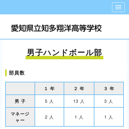
男子ハンドボール部
部員数
１ 年
２ 年
３ 年
男 子
5 人
13 人
3 人
マネージ
2 人
1 人
1 人
ャー