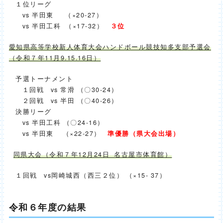
１位リーグ
vs 半田東 （×20-27）
vs 半田工科 （×17-32）
３位
愛知県高等学校新人体育大会ハンドボール競技知多支部予選会
（令和７年11月9.15.16日）
予選トーナメント
１回戦 vs 常滑 （〇30-24）
２回戦 vs 半田 （〇40-26）
決勝リーグ
vs 半田工科 （〇24-16）
vs 半田東 （×22-27）
準優勝（県大会出場）
同県大会（令和７年12月24日 名古屋市体育館）
１回戦 vs岡崎城西（西三２位） （×15- 37）
令和６年度の結果