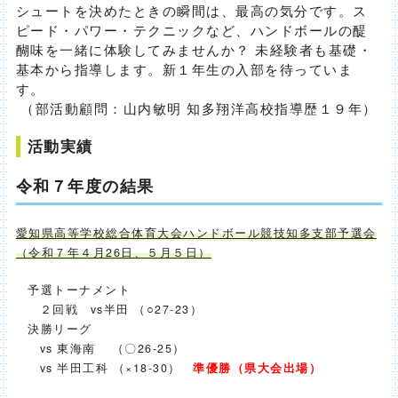
シュートを決めたときの瞬間は、最高の気分です。ス
ピード・パワー・テクニックなど、ハンドボールの醍
醐味を一緒に体験してみませんか？ 未経験者も基礎・
基本から指導します。新１年生の入部を待っていま
す。
（部活動顧問：山内敏明 知多翔洋高校指導歴１９年）
活動実績
令和７年度の結果
愛知県高等学校総合体育大会ハンドボール競技知多支部予選会
（令和７年４月26日、５月５日）
予選トーナメント
２回戦 vs半田 （○27-23）
決勝リーグ
vs 東海南 （〇26-25）
vs 半田工科 （×18-30）
準優勝（県大会出場）