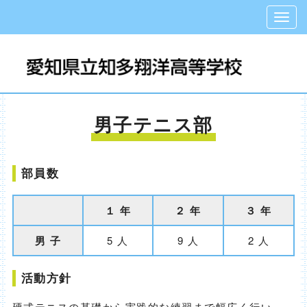
男子テニス部
部員数
１ 年
２ 年
３ 年
男 子
5 人
9 人
2 人
活動方針
硬式テニスの基礎から実践的な練習まで幅広く行い、