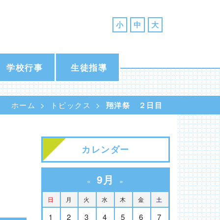
小
中
大
学校行事
生徒指導
ホーム
トピックス
翔洋祭 ２日目
カレンダー
9月
«
»
日
月
火
水
木
金
土
1
2
3
4
5
6
7