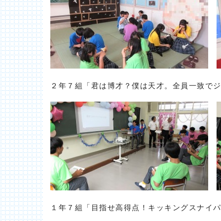
２年７組「君は博才？僕は天才。全員一致で
１年７組「目指せ高得点！キッキングスナイ