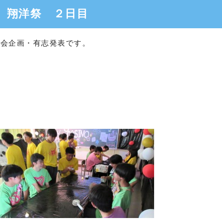
翔洋祭 ２日目
員会企画・有志発表です。