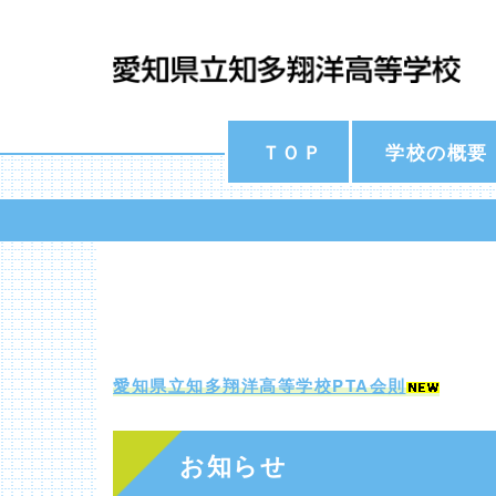
ＴＯＰ
学校の概要
愛知県立知多翔洋高等学校PTA会則
お知らせ