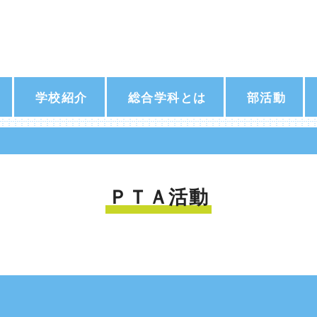
学校紹介
総合学科とは
部活動
ＰＴＡ活動