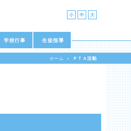
小
中
大
学校行事
生徒指導
ホーム
ＰＴＡ活動